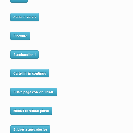
Carta intestata
Ricevute
Autoincollanti
Cartellini in continuo
Buste paga con vid. INAIL
Moduli continuo piano
Etichette autoadesive