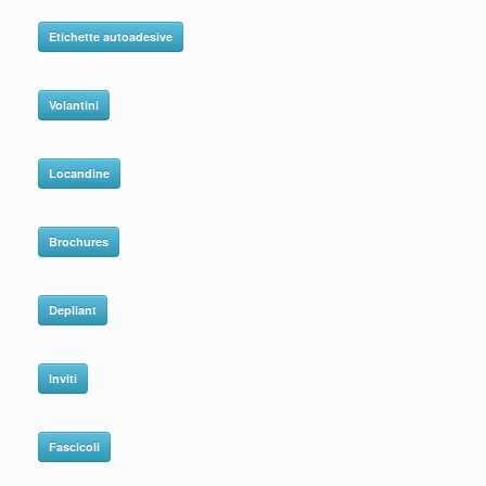
Etichette autoadesive
Volantini
Locandine
Brochures
Depliant
Inviti
Fascicoli